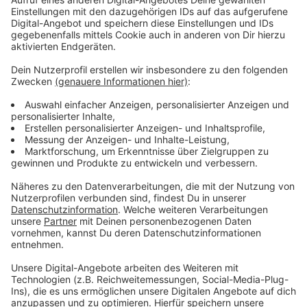
Anzeige
Zuchterfolg bei ganz seltenem Fisch
Anzeige
Der Mangarahara Buntbarsch galt schon fast als
ausgestorben. Im Zoo Duisburg gibt es hundertfachen
Nachwuchs - nicht nur mit Hilfe von Valentin. Der
Barsch ist eine neue Attraktion.
Anzeige
©
Zoo Duisburg
Anzeige