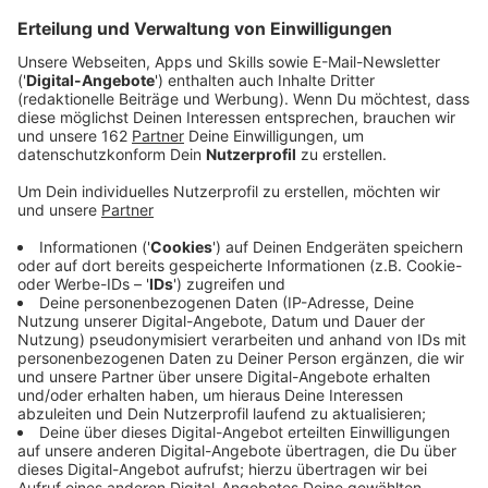
Heute ist Valentinstag - auch im Zoo Duisburg.
Weinbergschnecken paaren sich bis zu 24 Stunden, ein
Löwe muss bis zu 40mal am Tag seinen Mann stehen,
viele Vögel werben tagelang für 0,3 Sekunden
Liebesspiel. Koalas sind richtig kratzbürstig zum
Beispiel. Wer mehr über das Liebesleben der Tiere
erfahren möchte ist heute abend im Zoo Duisburg
genau richtig: Da gibt es einen "Romantischen
Valentinsabend" im Schein der Taschenlampe. Beginn
ist um 18 Uhr 30, die Führung dauert zwei Stunden.
Anmelden geht noch bis 14 Uhr ONLINE auf der
Homepage vom
Zoo Duisburg.
Anzeige
©
Zoo Duisburg
Christian Schreiner ist Pressesprecher vom Zoo
Duisburg.