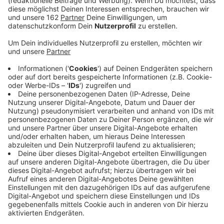
Anzeige
In Kamp-Lintfort startet morgen die Vatertagskirmes
am Prinzenplatz. 55 Schausteller verwandeln die
Innenstadt fünf Tage lang in einen bunten Jahrmarkt.
Eröffnung ist um 11 Uhr - mit Fassanstich und einer
Kapelle. Gleich in der ersten Stunde gibt es Fahrchips
für nur zwei Euro.
Anzeige
Feuerwerk am Freitagabend
Anzeige
Am Freitagabend leuchtet gegen halb elf ein
Höhenfeuerwerk über der Stadt. Für Kinder gibt es am