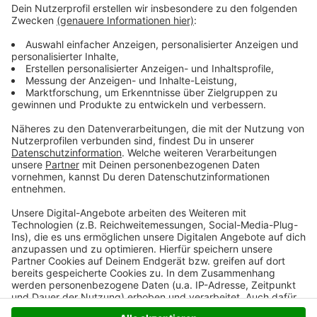
Sonntag zwischen 14 und 18 Uhr kostenloses
Kinderschminken. Außerdem kommen Disney-Figuren
zum Fotografieren vorbei. Wer einen Flyer aus den
Kamp-Lintforter Geschäften oder dem Rathaus
mitbringt, fährt am letzten Tag besonders günstig:
einmal zahlen, zweimal fahren. Die Kirmes endet am
Montag (18.05.)
Anzeige
Anzeige
Anzeige