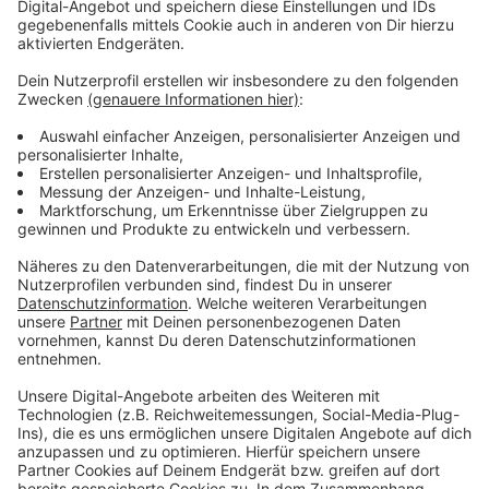
Auch Sport- und Freizeiteinrichtungen der
ENNI betroffen
Anzeige
Die Moerser Bäder und die Eishalle in Moers werden
am Mittwoch dicht bleiben. Hier fällt auch der
Vereinssport aus. Das Freizeitbad in Neukirchen-Vluyn
könne voraussichtlich normal öffnen, heißt es. Am
alten Markt in Moers soll es um 9 Uhr eine
Kundgebung geben. Auch in einzelnen Kitas könnten
Mitarbeiter*innen ihre Arbeit niederlegen. V erdi will mit
den Warnstreiks den Druck auf die Arbeitgeber
erhöhen und fordert für die 2,3 Millionen
Beschäftigten 4,8 Prozent mehr Lohn. Auch
Auszubildende sollen mehr verdienen. Am 22. Okotber