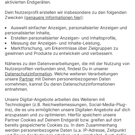
Miete könnte einige Kosten decken
Anzeige
Der Hamminkelner Verkehrsverein (HVV) lädt
Interessierte am 17. April, um 19 Uhr ins Bürgerhaus
Hamminkeln ein. Es wird um Anmeldung gebeten (an:
d.puckert@web.de). Für die Nachnutzung müsste etwa
auch ein Förderverein gegründet werden, um die
Finanzierung der Gebäude zu sichern. Eine Idee wäre
Geld über Mieten zu verlangen, um laufende Kosten zu
decken. Größere Sanierungen stehen vorerst nicht an,
weil die Schule in relativ gutem Zustand ist.
Anzeige