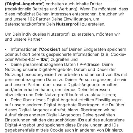
Anzeige
Mit dem Neubau der Grundschule an der Diersfordter
Straße hat die alte Grundschule in Hamminkeln an der
Mehrhooger Straße ausgedient. Jetzt werden laut
NRZ Konzepte gesucht, wie die Schule und die
Turnhalle weiter genutzt werden können. Etwa ein
Dorftreffpunkt oder ein Vereinshaus wären denkbar.
Bei der Entscheidung sollen auch Vereine und
Anwohner ihre Ideen einbringen können. Dazu ist
nächste Woche ein Infoabend geplant.
Hier geht es
zum vollständigen NRZ-Artikel.
Anzeige