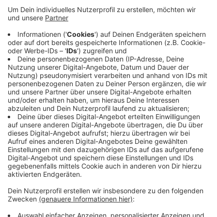
wieder wohlbehalten wieder aufgetaucht.
Veröffentlicht:
Freitag, 14.02.2020 11:56
Anzeige
Die Polizei hatte mit mehreren Streifenwagen an
Plätzen gesucht, an denen sich der Vermisste gerne
aufhält. Auch ein Hubschrauber kam zum Einsatz. Am
Freitagnachmittag kam die Entwarnung: der 26-Jährige
ist wieder da.
Anzeige