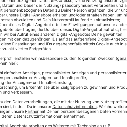
Rund 100 Bahnhöfe in Nordrhein-Westfalen sollen für
darunter auch der Moerser und Rheinberger. Laut Bah
Verbesserungen, die aber sofort sichtbar sind und f
werden Fassaden, Decken, Treppen oder Zugänge mo
Sitzbänke oder Beleuchtungen geplant. Auch die Barri
Anzeige
Programm ergänzt Milliarden-Investitionen
Anzeige
Bundesweit profitieren von dem Sofortprogramm run
2022 fließen bis zu 21,5 Millionen Euro Bundesmitte
Ziel ist, kurzfristig die Barrierefreiheit zu verbessern
Direktmaßnahmen ergänzen dabei die Investitionen in