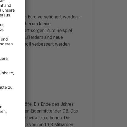
 1,9 Millionen Euro verschönert werden -
n geht es dabei um kleine
ür mehr Komfort sorgen. Zum Beispiel
dernisiert. Außerdem sind neue
erefreiheit soll verbessert werden.
d 600 Bahnhöfe. Bis Ende des Jahres
l. Hinzu kommen Eigenmittel der DB. Das
 und die Attraktivität zu erhöhen. Die
 die Bahnhöfe von rund 1,8 Milliarden