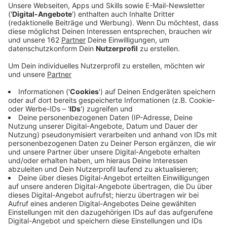
Veröffentlicht:
Dienstag, 28.01.2025 06:45
Anzeige
Nach einer Heuballen-Brand-Serie in Duisburg stehen
jetzt Feuerwehrleute im Verdacht die Brände gelegt
zu haben. Die vier Tatverdächtigen gehören laut
Polizei zu den Einsatzkräften der Freiwilligen
Feuerwehr in Rheinhausen. Sie sollen die Feuer nach
der Tat selbst mitgelöscht haben. Die
Staatsanwaltschaft hat Haftbefehle erlassen. Alle
vier Tatverdächtigen im Alter zwischen 17 und 41
Jahren sitzen in U-Haft. Jetzt wird ermittelt ob die
Verdächtigen weitere Brände im Stadtgebiet gelegt
haben - darunter etwas ein Feuer in einer Gaststätte.
Anzeige