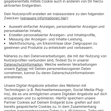
Hoher Schaden für die Landwirte
Anzeige
Bei den drei Bränden in Friemersheim, Bergheim und
Rheinhausen sind zwischen Ende Dezember und Mitte
Januar insgesamt fast 1200 Stroh- und Heuballen in
Flammen aufgegangen. Es bestand schnell der
Verdacht der Brandstiftung, allein wegen der
zeitlichen Nähe der Fälle. Der Schaden liegt im
sechsstelligen Bereich. Staatsanwaltschaft und
Kriminalpolizei ermitteln jetzt ob sich der Verdacht
gegen die vier Personen bestätigt. Ihre Wohnungen
wurden durchsucht und Beweismittel sichergestellt.
Anzeige