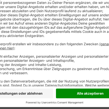
Bei einem Kreisliga-C-Fußballspiel zwischen den dr
RWS Lohberg kam es am Sonntagmittag in Röttgersba
Auseinandersetzung. Nach einem Körpereinsatz eines
zwei Akteure aneinander. Die Situation eskalierte sch
mindestens zwei Lohberger angegriffen haben. Darau
Zuschauer ein - aus dem anfänglichen Streit entwicke
Auseinandersetzung mit mehreren Beteiligten. Nach 
der Hamborner versucht haben, einen bereits am Bod
treten. Das Spiel wurde abgebrochen. Vier Personen 
nicht vor Ort behandeln lassen. Die Polizei Duisburg
Anzeige