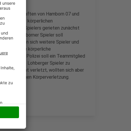
itten Mannschaften von Hamborn 07 und
ch zu einer körperlichen
 Lohberger Spielers gerieten zunächst
nell: Ein Hamborner Spieler soll
fhin mischten sich weitere Spieler und
lte sich eine körperliche
Angaben der Polizei soll ein Teammitglied
en liegenden Lohberger Spieler zu
wurden leicht verletzt, wollten sich aber
 ermittelt wegen Körperverletzung.