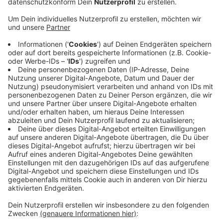
Anzeige
Was der neue Vorstand damit sagen wollte: Wir wollen
nicht mehr in das chronische Gejammer der Bankwelt
einstimmen und nicht mehr fehlende Zinsen beweinen,
sondern positiv in die Zukunft schauen. Und das
funktioniert, obwohl das Geschäft mit klassischen
Sparbüchern seit Jahren nahezu tot. Ein Wachstum
von über 7 Prozent hat die rechtsrheinische Volksbank
im vergangenen Jahr hingelegt und 1400 zusätzliche
Girokontokunden gewonnen. Hinzu kommt ein neues
Verwaltungsgebäude für rund 100 Mitarbeiter das im
Jahr 2021 in Voerde-Friedrichsfeld fertiggestellt
werden soll. Andre Fritz aus Wesel für Radio K.W.
Anzeige