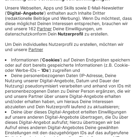
Anzeige
Vor dem Vatertagswochenende wird es heute voll auf
den Autobahnen. Der ADAC rechnet mit einem der
staureichsten Tage des Jahres - vor allem rund ums
Ruhrgebiet und zwischen 13 und 18 Uhr. Zum ohnehin
schon starken Berufsverkehr - wie immer Mitte der
Woche - kommen die Kurzurlauber. Beliebt sind dabei
die A3, A57 und A40 Richtung Niederlande. Hier sorgt
ab heute Abend auch noch eine Sperrung am Kreuz
Kaiserberg für zusätzliche Engpässe. Letztes Mal gab
den Tag vor Christi Himmelfahrt bei den Staus sogar
einen Jahresrekord. In ganz NRW kamen fast 950
Staustunden auf 840 Kilometern zusammen.
Anzeige