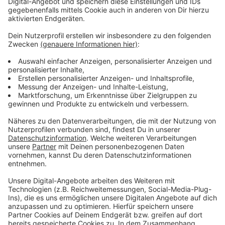
Alternativstrecken nicht immer
empfehlenswert
Anzeige
Freitag und Samstag geht der ADAC von einer
insgesamt deutlich entspannteren Lage auf den
Autobahnen aus - trotz der Tagesausflügler. Am
Sonntag steigt die Staugefahr wegen des
Rückreiseverkehrs ab dem Vormittag dann wieder an.
Bei einem Stau die Autobahn zu verlassen und über
Landstraßen zu fahren, bringt laut den Experten nur
selten einen Vorteil. Die Lage auf der
Alternativstrecke verschlechtert sich oft innerhalb
kürzester Zeit. In der Regel macht es erst ab Staus
von mehr als zehn Kilometern Länge oder bei einer
Vollsperrung Sinn, von der Autobahn abzufahren.