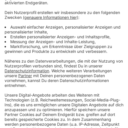
Geplant ist auch noch ein Bürgerdialog
Anzeige
In eineinhalb Jahren könnte der Antrag gestellt
werden, in zwei bis drei Jahren dann der Kiesabbau
beginnen. Geplant ist in Kürze dazu auch ein
Bürgerdialog, um das Gespräch mit den Neukirchen-
Vluynern zu suchen. Vor zwei Jahren hatte Hülskens
schonmal einen Vorschlag vorgestellt, was auf dem
Gelände nach der Abgrabung passieren könnten. Die
Idee eines Donkensees mit viel Freizeitangeboten
hatte aber Kritik hervorgerufen.
Anzeige