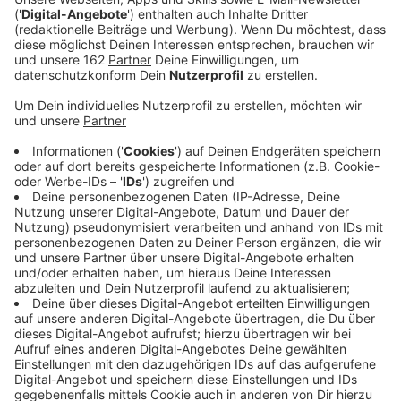
Veröffentlicht:
Mittwoch, 03.07.2024 14:01
Anzeige
In Neukirchen-Vluyn könnte auf einem 60 Hektar
großen Areal Kies abgebaut werden. Möglich macht
das der neue Regionalplan, der beschlossen wurde,
gegen den aber auch eine Klage eingereicht werden
soll. Jetzt wurden Bohrturm und LKW auf dem
Gelände nahe der Halde Norddeutschland gesichtet.
Dort entnimmt die Kiesfirma Hülskens Bodenproben,
um die Beschaffenheit zu erkunden. Demnach wird ein
Antrag auf Abgrabung vorbereitet.
Anzeige