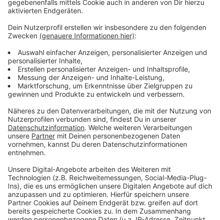
WHO-Modell zur Handdesinfektion
Anzeige
Vor allem multiresistente Keime sind bundesweit ein
großes Problem in Krankenhäusern. Bei ihnen stoßen
Antibiotika-Therapie an ihre Grenzen. Oft gibt es dann
kaum noch Behandlungsmöglichkeiten. 2008 ist
deshalb die Aktion Saubere Hände gestartet. Es
handelt sich um eine nationale Kampagne zur
Verbesserung der Handhygiene. Unterstützt wird sie
vom Gesundheitsministerium. Basis für mehr
Patientensicherheit ist die Umsetzung des WHO-
Modells „Die 5 Indikationen der Händedesinfektion".
Hier gibt es mehr Infos.
Anzeige