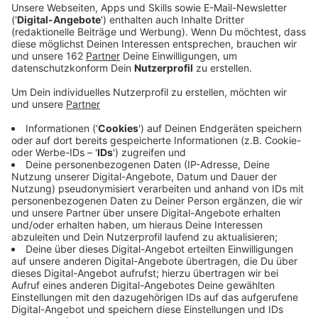
Anzeige
Das Bethanien Krankenhaus in Moers ist offenbar
besonders vorbildlich bei der Hygiene. Die Aktion
Saubere Hände hat es mit dem Gold-Zertifikat
ausgezeichnet. Nur 180 Kliniken in Deutschland können
das vorweisen. Das Moerser Bethanien wird damit für
sein Engagement zur Sicherheit seiner Patienten
geehrt. Dabei geht es um den Schutz vor
Krankenhausinfektionen und multiresistenten Keimen.
Um die höchste Stufe der Auszeichnung zu erreichen,
ist ein umfangreiches Maßnahmenpaket zur
Desinfektion der Hände nötig.
Anzeige