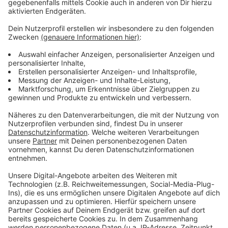
Zustimmung heute gilt nur noch als
Formsache
Anzeige
Die alte Schienentrasse der Walsumbahn soll künftig
wieder alle 30 Minuten genutzt werden. Bei der
Bewertung der Strecke hat das Gutachten erstmals
auch die CO2-Ersparnis miteinberechnet. Insgesamt
kam heraus, dass der Nutzen neun Mal höher ist als die
Kosten. Selbst wenn die Kosten um 30 Prozent
steigen, ist die größte Ausbauvariante demnach noch
wirtschaftlich. Der zuständige Ausschuss des VRR
hatte sich schon für sie ausgesprochen. Deshalb wird
heute mit einer Zustimmung gerechnet.
Anzeige