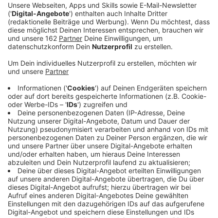
Anzeige
Für die Reaktivierung der Walsumbahn könnten 275
Millionen Euro investiert werden. Der VRR-
Verwaltungsrat entscheidet heute, ob mit der größten
Ausbaustufe weitergeplant wird. Ein Gutachten hatte
sie als am wirtschaftlichsten eingestuft. Damit würde
die S3 ab Oberhausen über Duisburg, Dinslaken und
Voerde bis Wesel weitergeführt - mit Halt unter
anderem in Möllen und Eppinghoven. Allein im
Dinslakener Bereich wird mit 2500 Fahrgästen pro Tag
gerechnet. Außerdem soll die RB31 zwischen Xanten,
Moers und Duisburg bis Walsum verlängert werden.
Anzeige