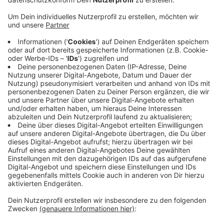
Anzeige
Zugfahren bei uns in der Region wird im nächsten Jahr
für einige Menschen teurer. Der Verkehrsverbund
Rhein-Ruhr (VRR) hat angekündigt, die Tickets im
Schnitt um 9,4 Prozent zu erhöhen. Viele sind davon
aber gar nicht betroffen, weil das Deutschlandticket
nicht verändert wird. Es macht aktuell fast 70 Prozent
des Umsatzes aus. Gründe für die Preiserhöhung sind
laut VRR steigende Kosten etwa bei Personal, Energie
und Kosten der Verkehrswende. Auch wegen
geringerer Einnahmen seit dem Start des
Deutschlandtickets sei die Tariferhöhung nötig.
Anzeige