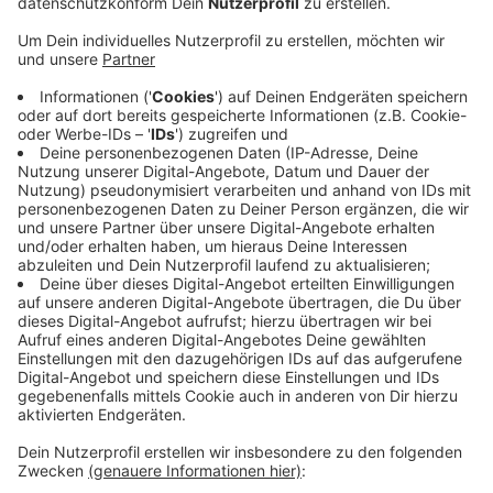
Webstream und Alexa könnt ihr uns weiter hören.
Veröffentlicht:
Montag, 27.03.2023 10:33
Anzeige
Aktuell empfangt ihr das Radio K.W.-Programm nicht
über die UKW-Frequenz 107,6. Hintergrund sind
Wartungsarbeiten am Sendemast in Wesel-Büderich.
Die Störungen können voraussichtlich bis zum Mittag
andauern. In der Zwischenzeit könnt ihr uns, wie
gewohnt, über die UKW-Frequenz 91,7, über den
Webstream oder auch über euer Internetradio oder
den Smartspeaker hören.
Anzeige