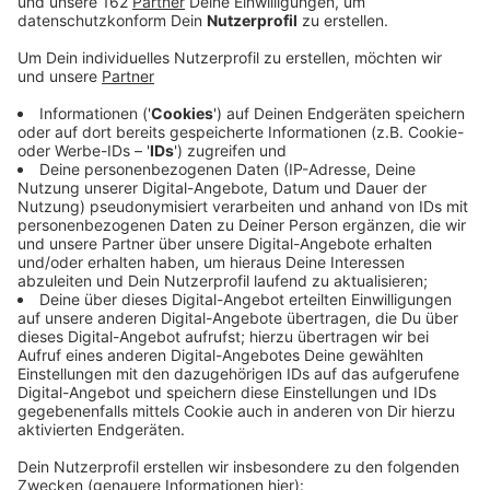
Anzeige
Im Kreis Wesel werden wieder hunderte mit
Geschenken bepackte Schuhkartons gesammelt. Bis
15. November können sie an vielen Sammelstellen
abgegeben werden - unter anderem in Wesel,
Dinslaken, Rheinberg, Kamp-Lintfort und Moers. Sie
werden dann für die bundesweite Aktion "Weihnachten
im Schuhkarton" an Kinder in Armutsregionen
geschickt. Bepackt werden die Kartons mit einem Mix
aus Spielzeug und Nützlichem.
HIER gibt es mehr Infos zum Packen und zu den
Sammelstellen.