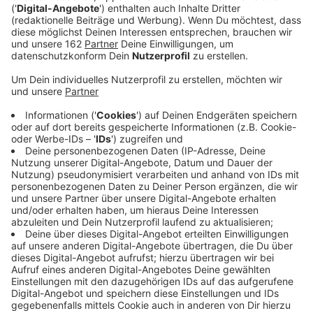
Anzeige
In der Adventszeit sollen Wunschbaumaktionen im
Kreis Wesel Licht in den Alltag vieler Menschen
bringen. Ob für Kinder, Senioren oder Menschen in
besonderen Lebenssituationen – viele Organisationen
rufen dazu auf, Weihnachtswünsche zu erfüllen. In
Moers, Kamp-Lintfort, Rheinberg und Neukirchen-
Vluyn startet die Aktion des Vereins „
Klartext für
Kinder
“. 2000 Wunschzettel ab 18 Bäumen warten
darauf, von Unterstützern abgenommen zu werden.
Geschenke müssen bis spätestens 6. Dezember
gebracht werden.
Anzeige