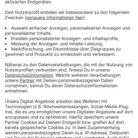
Auch das
Kreishaus Wesel
beteiligt sich mit einem
Wunschbaum für die Bewohner des Lühlerheims in
Schermbeck. Die Geschenke sollen bis zum 13.
Dezember abgegeben werden. In
Hünxe
startet am
25. November eine weitere Aktion, bei der Kinder aus
dem Evangelischen Kinderheim Wesel unterstützt
werden. Eine besondere Idee kommt aus Wesel, wo
der
Seniorenbeirat
kleine Wünsche von einsamen
Senioren erfüllt – von warmen Socken bis Apfelkraut.
Jede dieser Aktionen soll zeigen, wie einfach es ist, in
der Weihnachtszeit Mitgefühl und Hoffnung zu
schenken.
Anzeige