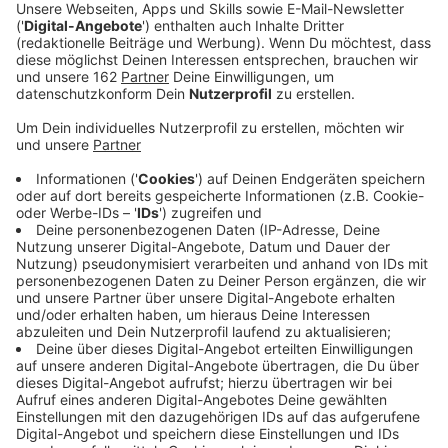
Anzeige
In Xanten werden im Sommer Kisten von Hand zu Hand
weitergereicht. Der Weltladen macht aus seinem
Umzug eine besonderen Gemeinschaftsaktion: Eine
Menschenkette soll die Kisten vom bisherigen
Standort an der Kurfürstenstraße bis ins neue
Ladenlokal am Markt tragen. 200 Freiwillige werden
dafür am 4. Juli (von 10 bis 12 Uhr) gebraucht. Rund
500 Artikel müssen sorgfältig verpackt und auf den
Weg gebracht werden. Wer helfen möchte, kann sich
online beim Weltladen anmelden oder direkt im Laden
in die Helferliste eintragen.
Hier geht es zur Online-
Anmeldung.