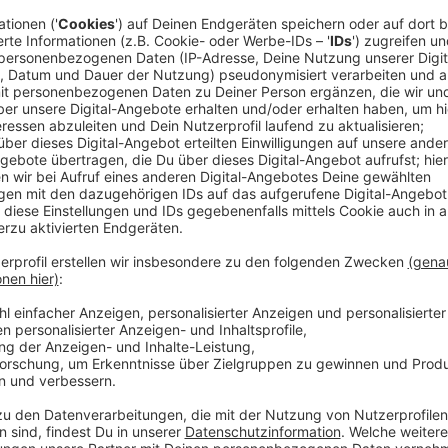
Weniger Menschen im Kreis Wesel beziehen entweder
Alter oder Asylbewerberleistungen. Auf eine sogen
43.174 (-0,8 Prozent) Menschen bei uns angewiesen.
weniger als im Jahr davor (43 544). Die meisten Sozi
Städten: Spitzenreiter sind Moers (11,6%) und Wesel
%). Am wenigsten Mindestsicherungsleistungen bezie
Anzeige
2 Mio. Menschen in NRW haben Sozialleist
Anzeige
Ungefähr jeder Elfte kreisweit bezieht Sozialleistu
Schnitt, hier ist es jeder Neunte. Die höchsten Min
Am höchsten ist sie in Gelsenkirchen. Hier ist jeder 
Aber auch in Essen, Dortmund und Gladbeck liegen di