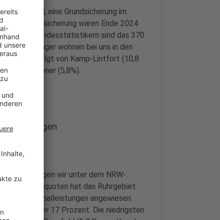
 Bürgergeld, eine Grundsicherung im
annte Mindestsicherung waren Ende 2024
 Laut den Landesstatistikern sind das 370
alhilfeempfänger wohnen bei uns in den
 (11 %), gefolgt von Kamp-Lintfort (10,8
hen die Alpener (5,8%).
ungen bezogen
ngen. Damit liegen wir unter dem NRW-
destsicherungsquoten hat das Ruhrgebiet.
Fünfte auf Sozialleistungen angewiesen.
e Quoten über 17 Prozent. Die niedrigsten