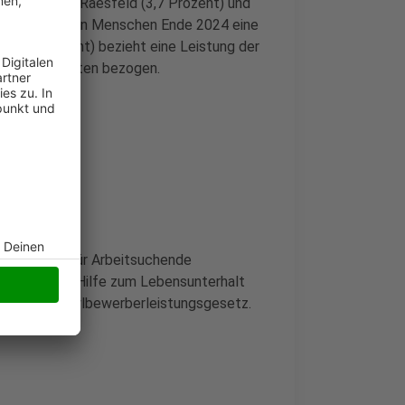
n Gemeinden Raesfeld (3,7 Prozent) und
fast 2 Millionen Menschen Ende 2024 eine
 (11,1 Prozent) bezieht eine Leistung der
ld am häufigsten bezogen.
dsicherung für Arbeitsuchende
bsminderung, Hilfe zum Lebensunterhalt
 nach dem Asylbewerberleistungsgesetz.