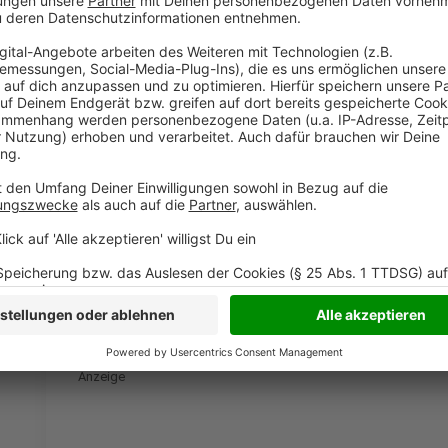
Mindestsicherungsquoten sind im Kreis Borken in de
Südlohn (3,9 Prozent) zu finden. Landesweit haben 
soziale Mindestsicherung erhalte. Etwa jeder Neunte
sozialen Mindestsicherung. Dabei wird das Bürgerge
Anzeige
Was ist die Mindestsicherung?
Anzeige
Zu den Mindestsicherungsleistungen zählen die Grun
(Bürgergeld), Grundsicherung im Alter und bei Erwer
außerhalb von Einrichtungen sowie Regelleistungen
Anzeige