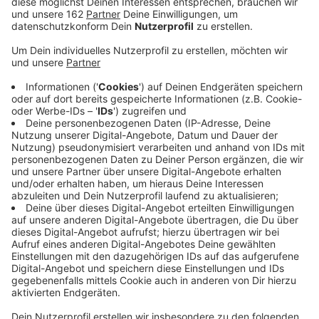
nachdem sie jemanden verletzt hatten. Die Polizei
sucht in beiden Fällen Zeugen.
Veröffentlicht:
Freitag, 06.09.2019 17:12
Anzeige
Die Polizei in Moers sucht in gleich zwei Fällen
flüchtige Täter. Am Dienstag hatte eine Frau mit ihrem
Kinderwagen einen 81-jährigen Mann auf dem Gehweg
an der Homberger Straße so gerammt, dass er nach
vorne auf den Boden fiel. Die Frau war einfach
weitergegangen, ohne zu helfen. Gestern ist außerdem
ein Autofahrer an der Uerdinger Straße einem
Jugendlichen (15) über den Fuß gefahren. Der
Autofahrer ist wegfahren, der Junge kam ins
Krankenhaus. Die Polizei sucht Zeugen.