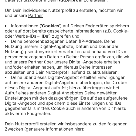
Anzeige
In Wesel wird das Klärwerk am Rhein für mehrere
Millionen Euro saniert. Die Stadtwerke erneuern das
Regenüberlaufbecken mit seinen vier Kammern. Sie
wurden 1978 gebaut und sind inzwischen in die Jahre
gekommen - unter anderem gibt es Risse im Beton
und platzende Fugendichtungen. Die Becken können
insgesamt 8500 Kubikmeter Wasser speichern.
Außerdem sollen einige Maßnahmen den Geruch an der
Kläranlage reduzieren. Im Januar sollen die Bauarbeiten
starten und zwei Jahre dauern.
Anzeige