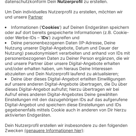
Anzeige
Ein letztes Mal können heute noch Vorschläge
eingereicht werden, wie das neue Kombibad in Wesel
heißen soll.
Das geht ganz einfach online
. Die Idee
„Belugabad“ - nach dem historischen Besuch eines
Wals - war nicht überall auf Gegenliebe gestoßen.
Deshalb hatte die Stadt zur Bürgerbeteiligung
aufgerufen. Die Vorschläge sollen nach der Umfrage
online gestellt und nach der Sommerpause dem Rat
vorgelegt werden. Wer noch Inspiration braucht: Hier
gibt´s den
Link zu einem Video
mit dem animierten
Entwurf des Kombibads.
Anzeige