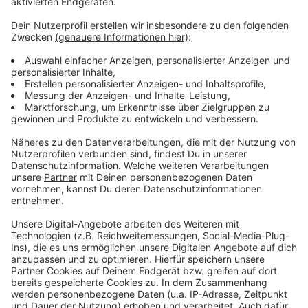
Denkanstöße
Anzeige
Festivalleiter Stephan Hanf verspricht so vielfältige
Filme wie die Menschen, die sie geschaffen haben. Es
gehe um wichtige Themen wie Familie, Schuld und
Identität. Dabei werde deutlich, wie stark Kurzfilme
Emotionen wecken und Denkanstöße geben können.
Am Tag vor dem Festival gab es auch schon eine
Vorstellung für Schülerinnen und Schüler.
Hier geht es
zum Festival-Programm.
Anzeige