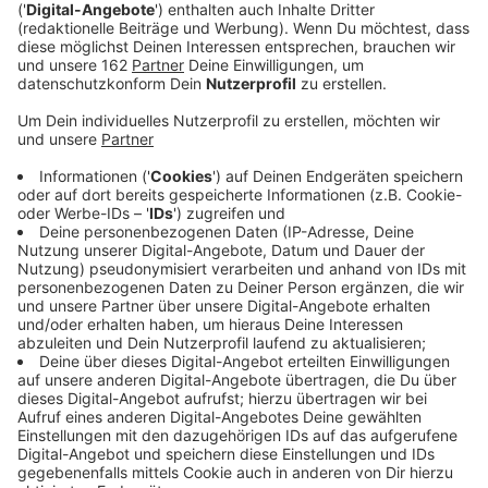
Anzeige
In Wesel wird am Samstag die Vielfalt junger
Filmemacher gefeiert. Dann gibt es schon zum siebten
Mal das Niederrhein Filmfestival im Scala. Eine Jury
zeichnet die besten Kurz-Filme aus den Niederlanden
und von hier aus. Über 1500 waren dieses Jahr
eingereicht worden. 14 davon werden im Weseler
Scala gezeigt. Einzeltickets kosten fünf Euro. Die
Preisverleihung findet noch am selben Abend bei einer
Gala statt.
Anzeige
Filme wecken Emotionen und geben