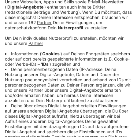
"Vielleicht Irgendwann" heißt seine neue Platte und
auf der schlägt er so einige Töne an. Von glücklich, zu
"Ist mir doch egal"-Stimmung bis hin zur puren
Melancholie. "Vielleicht Irgendwann" hat echt so
einiges zu bieten. "
Die Hälfte des Albums ist vor dem ersten Lockdown
entstanden. "Weit Weg" ist aber im Lockdown.
endstanden. "I
n dem Song geht es darum, auch mal die
Augen zu schließen, sich fallen zu lassen und aus dem
Stress raus zu ziehen und mal über Dinge nachdenken
zu können.", sagt Wincent Weiss im Interview mit uns.
Zum träumen lädt der Song definitiv ein.
Anzeige