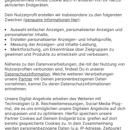
Wir benötigen Ihre
Zustimmung, um den YouTube
Video-Service zu laden!
Wir verwenden einen Service eines
Drittanbieters, um Videoinhalte
einzubetten. Dieser Service kann
Daten zu Ihren Aktivitäten
sammeln. Bitte lesen Sie die
Details durch und stimmen Sie der
Nutzung des Service zu, um dieses
Video anzusehen.
Mehr Informationen
Wincent Weiss - Weit Weg (Official Lyric Video)
Akzeptieren
Anzeige
powered by
Usercentrics Consent
Management Platform