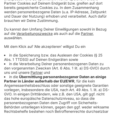
Bells" und "Last Christmas" kommen. Los geht es um
20 Uhr, im Vorverkauf kosten die Karten 21 Euro und an
der Abendkasse 24 Euro.
Anzeige
Die drei großen Weihnachtsmärkte im Kreis
Wesel haben noch geöffnet: Moers,
Dinslaken, Xanten
Anzeige
Auch an diesem Wochenende haben die drei großen
Weihnachtsmärkte im Kreis noch geöffnet. In Xanten,
Dinslaken und Moers gibt es an diesem Wochenende
noch Glühwein und Bratwurst bei weihnachtlicher
Stimmung. Für Xanten und Moers ist der Sonntag der
letzte Weihanchtsmarkt-Tag, während es in Dinslaken