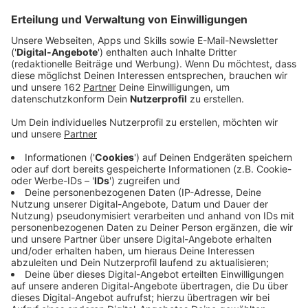
Sitzplatz.
Anzeige
Eisstockschießen am Plaza del Mar
Anzeige
Am Xantener Hafen könnt ihr in diesem Winter wieder
eisstockschießen. Ob als Ausflug mit den Kindern oder
nach dem Besuch auf dem Xantener Weihnachtsmarkt.
Die Eisbahn am Plaza del Mar ist noch bis zum 5.
Januar immer von 9 Uhr bis 22 Uhr geöffnet. Eine
Reservierung ist jedoch erforderlich. Das geht
entweder telefonisch oder direkt im
Plaza del Mar
.
Anzeige