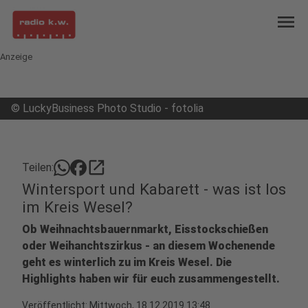
menu
Anzeige
©
LuckyBusiness Photo Studio - fotolia
open_in_new
Teilen:
Wintersport und Kabarett - was ist los
im Kreis Wesel?
Ob Weihnachtsbauernmarkt, Eisstockschießen
oder Weihanchtszirkus - an diesem Wochenende
geht es winterlich zu im Kreis Wesel. Die
Highlights haben wir für euch zusammengestellt.
Veröffentlicht:
Mittwoch, 18.12.2019 13:48