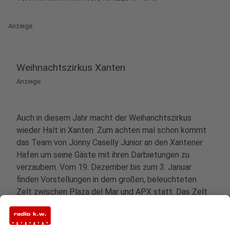
Anzeige
Weihnachtszirkus Xanten
Anzeige
Auch in diesem Jahr macht der Weihanchtszirkus
wieder Halt in Xanten. Zum achten mal schon kommt
das Team von Jonny Caselly Junior an den Xantener
Hafen um seine Gäste mit ihren Darbietungen zu
verzaubern. Vom 19. Dezember bis zum 3. Januar
finden Vorstellungen in dem großen, beleuchteten
Zelt zwischen Plaza del Mar und APX statt. Das Zelt
ist beheizt, so dass auch keiner friert. Tickets gibt es
bei der Touristen-Information Xanten. Die Preise
variieren zwischen 12 Euro und 31 Euro, je nach