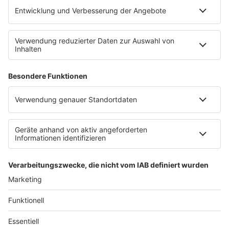
Weihnachtsbauernmarkt Brünen
Anzeige
Ab acht Uhr findet am Samstag der
Weihanchtsbauernmarkt in Hamminkeln-Brünen statt.
Neben den üblichen Ständen, die Obst, Gemüse und
Milchprodukte aus der Region verkaufen, gibt es am
Samstag auch eine Feuerstelle über der Stockbrot
gebacken werden kann. Auch Glühwein wird auf dem
Marktplatz in Brünen angeboten, genauso wie
Backwaren aus der Region.
Anzeige