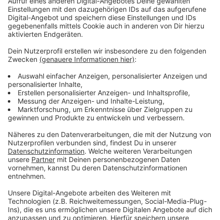
©
Thomas Gödde / FUNKE Foto Services
Anzeige
Kabarett: Ass-Dur - Die große "Ass-Dur"-
Weihnachtsshow
Anzeige
Die beiden Brüder Dominik und Florian Wagner stehen
am Samstag in Rheinberg in der Stadthalle auf der
Bühne. Die beiden Berliner bilden zusammen das
Kabarett-Duo "Ass-Dur". Die beide machen sowohl
Comedy als auch Musik und wenn sich beides
vermischt kann es auch schon mal zu
Neuinterpretationen der Weihnachtsklassiker "Jingle