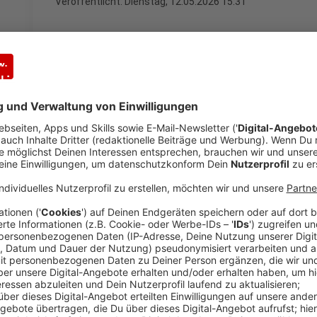
Veröffentlicht:
Dienstag, 12.05.2026 15:31
Anzeige
Das ganze Interview mit Thorsten Hellw
Anzeige
Im Interview mit José Narciandi erklärt Thorsten
2026 für die Gastronomie kein Selbstläufer ist. Der
Anstoßzeiten, uneinheitliche Regelungen und die en
deutsche Nationalmannschaft?
Anzeige