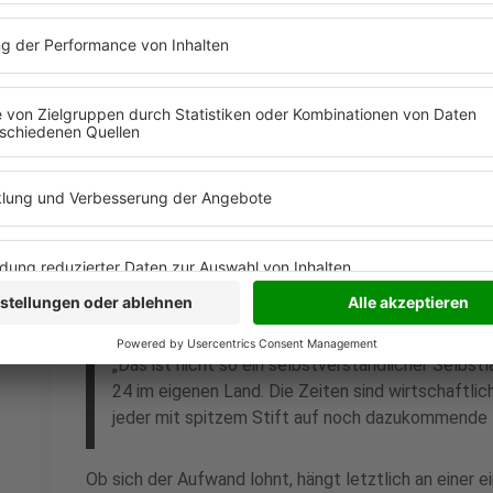
Anzeige
Spitzer Stift statt Euphorie
Anzeige
Am Ende ist es eine Frage der Wirtschaftlichkeit. Li
Personalkosten für Spätschichten, Investitionen in 
sich rechnen. Hellwig bringt die Stimmung in der Bra
„Das ist nicht so ein selbstverständlicher Selbstl
24 im eigenen Land. Die Zeiten sind wirtschaftli
jeder mit spitzem Stift auf noch dazukommende 
Ob sich der Aufwand lohnt, hängt letztlich an einer 