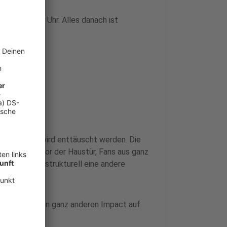
hen 19 und 22 Uhr. Alles danach ist
24 hofft, wird enttäuscht werden. Die
all: Spiele vor der Haustür, Fans aus ganz
iese WM ist strukturell eine andere
 das hatte einen ganz anderen Impact auf