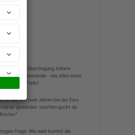
zenzen für die Übertragung, höhere
Technik und Leinwände - das alles muss
nche auf den Punkt:
äufer wie vor zwei Jahren bei der Euro
ch härter geworden. Insofern guckt da
Kosten."
einzigen Frage: Wie weit kommt die