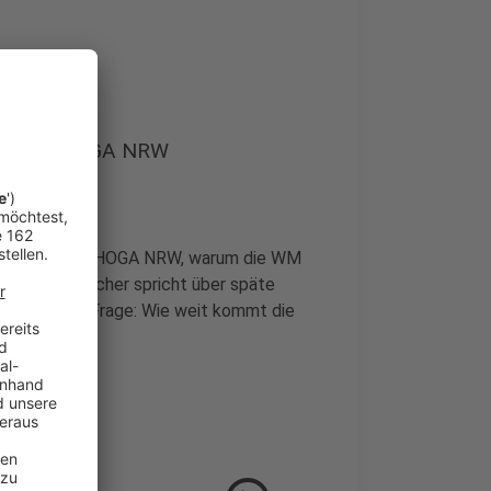
ig vom DEHOGA NRW
 Hellwig vom DEHOGA NRW, warum die WM
 Verband-Sprecher spricht über späte
tscheidende Frage: Wie weit kommt die