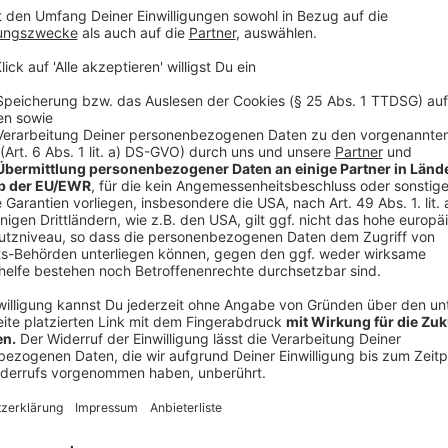
Das Fenster, das für Wirte wirklich zählt, liegt zwisc
wirtschaftlich kaum darstellbar.
Anzeige
Kein Vergleich zur Heim-EM
Anzeige
Wer auf eine Neuauflage des Sommermärchens von 20
Europameisterschaft im eigenen Land war ein Sonderf
Europa, volle Lokale von morgens bis mitternachts. D
Veranstaltung. Hellwig zieht die Grenze deutlich:
„Die Europameisterschaft (...) im eigenen Land -
die Gastronomie."