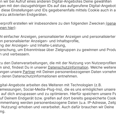
José Narciandi
Interview mit Thorsten Hell
Anzeige
Späte Anpfiffe, leere Kneipen
Anzeige
Wenn Deutschland am 14. Juni um 19 Uhr gegen Curaca
Kneipen in NRW voll sein. Doch viele WM-Spiele beg
drei oder vier Uhr morgens. Für die Gastronomie sind d
Thorsten Hellwig vom DEHOGA NRW sagt es klar:
„Spiele, die mitten in der Nacht beginnen - und da
tatsächlich drei Uhr, vier Uhr - die werden für die