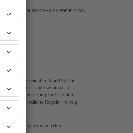
 nur die Anstoßzeiten - sie verändert das
ermaßen.
munen
: Spiele, die zwischen 6 und 22 Uhr
tragen werden - auch wenn sie in
e konkrete Umsetzung liegt bei den
oft unterschiedliche Regeln. Hellwig
 muss gefüllt werden von den
handhabt."