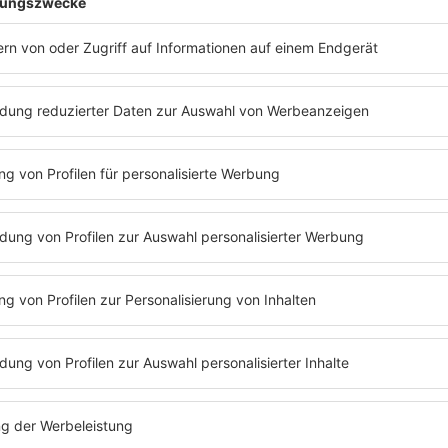
Die Zeitverschiebung zu Nordamerika verändert nicht
gesamte Erlebnis für Gäste und Gastronomen gleich
Anzeige
Leicht unterschiedliche Regeln in den Kom
Anzeige
Bund und Land haben den rechtlichen Rahmen gesetzt
beginnen, dürfen auf genehmigten Außenflächen über
Verlängerung oder Elfmeterschießen gehen. Doch di
Kommunen. Das Ergebnis: Von Stadt zu Stadt gelten 
beschreibt die Lage so:
„Der Rahmen ist gesetzt durch Bund und Land. Er
Kommunen. Und das wird sehr unterschiedlich ge