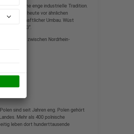
rzehnten eine enge industrielle Tradition.
 und stehen heute vor ähnlichen
el und wirtschaftlicher Umbau. Wüst
 Kohle zur KI“.
partnerschaft zwischen Nordrhein-
olen sind seit Jahren eng. Polen gehört
Landes. Mehr als 400 polnische
eitig leben dort hunderttausende