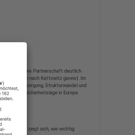
ien wollen ihre Partnerschaft deutlich
zu Gesprächen nach Kattowitz gereist. Im
sundheitsversorgung, Strukturwandel und
 veränderte Sicherheitslage in Europa
.
sforderungen zeigt sich, wie wichtig