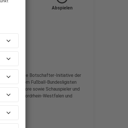
Abspielen
fen
dem eine neue Botschafter-Initiative der
ten Cramer vom Fußball-Bundesligisten
wa Bogusz-Moore sowie Schauspieler und
it zwischen Nordrhein-Westfalen und
erankern.