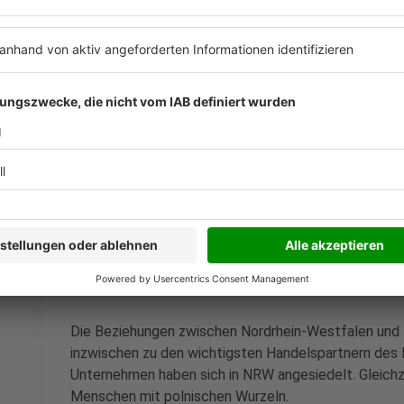
Nordrhein-Westfalen und Schlesien verbindet seit Jah
Beide Regionen waren stark vom Kohleabbau geprägt
Herausforderungen: Digitalisierung, Fachkräftemang
sprach deshalb von einem gemeinsamen Weg „von der
Seit dem Jahr 2000 besteht eine offizielle Regional
Westfalen und Schlesien.
Anzeige
Polen ist wichtiger Partner für NRW
Anzeige
Die Beziehungen zwischen Nordrhein-Westfalen und P
inzwischen zu den wichtigsten Handelspartnern des 
Unternehmen haben sich in NRW angesiedelt. Gleichz
Menschen mit polnischen Wurzeln.