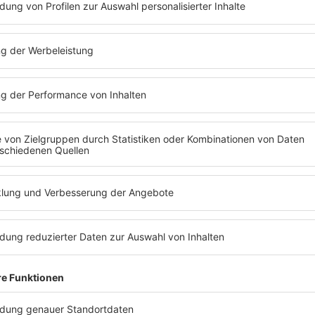
„Partnerschaften entstehen nicht durch Verträge 
gelebt werden.“
Ziel sei es, Menschen auch außerhalb der Politik mi
zwischen beiden Regionen sichtbarer zu machen.
Anzeige
©
José Narciandi
NRW-Ministerpräsident Hendrik Wüst und Schlesiens Ma
Zusammenarbeit beider Regionen bekräftigt
Anzeige
Gemeinsamer Strukturwandel verbindet bei
Anzeige