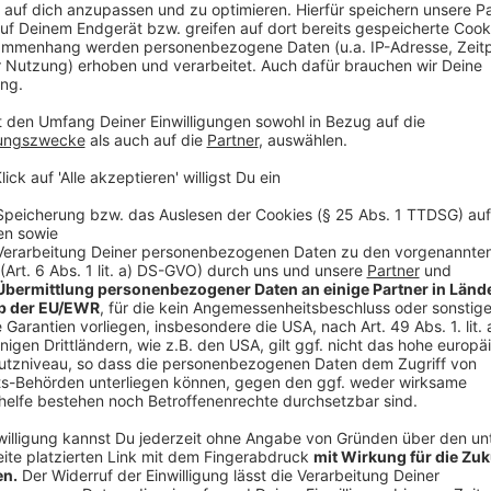
Der Ministerpräsident betonte dabei, dass Nordrhei
„Da können wir eine Menge lernen, was Resilienz
neuen Bedrohungen“
Geplant sind neue Kooperationen etwa zwischen de
Ruhr-Universität Bochum sowie zwischen der Spezialk
Münster.
Anzeige
Das Statement von Ministerpräsident Wüst 
Anzeige