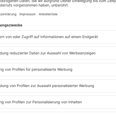
Statement Ministerpräsident in Kattowitz
Anzeige
Botschafter aus Sport und Kultur sollen hel
Anzeige
Für neuen Schwung in der Partnerschaft sorgt außer
Landesregierung. Mit dabei sind unter anderem Cars
Borussia Dortmund, die Philharmonie-Intendantin E
Musiker Vito Bambino. Sie sollen die Zusammenarbe
Schlesien stärker in Gesellschaft, Kultur und Sport v
Wüst erklärte dazu: