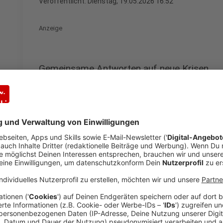
Veröffentlicht:
Dienstag, 19.05.2026 16:52
Anzeige
Gemeinsame Antworten auf neue Krisen
Anzeige
Nordrhein-Westfalen und die polnische Region Schles
ausbauen. Ministerpräsident Hendrik Wüst ist dafür 
Mittelpunkt stehen Themen wie Cybersicherheit, Ge
europäische Krisenvorsorge. Hintergrund ist auch die
durch den russischen Angriffskrieg gegen die Ukraine
Wüst sagte bei seinem Besuch:
„Gerade in einer Zeit großer geopolitischer Herau