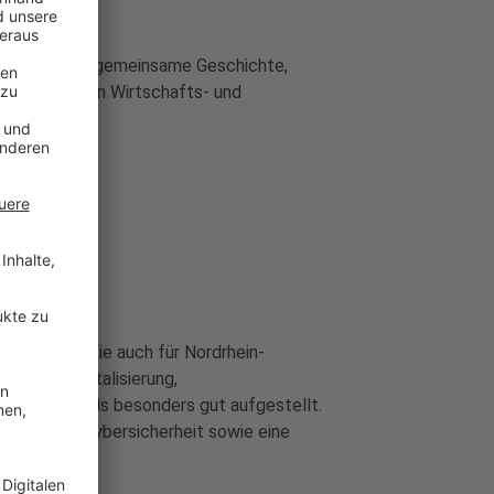
.“
ur eine lange gemeinsame Geschichte,
n zu modernen Wirtschafts- und
erung
r Projekte, die auch für Nordrhein-
rem bei Digitalisierung,
rastruktur als besonders gut aufgestellt.
ntrum für Cybersicherheit sowie eine