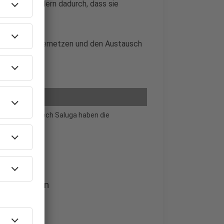
alleine, sondern dadurch, dass sie
teinander zu vernetzen und den Austausch
rschall Woijiech Saluga haben die
de Regionen