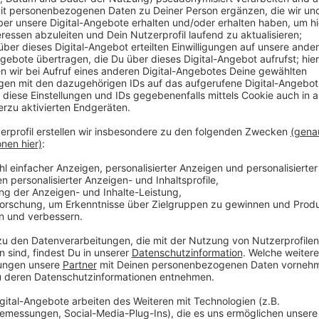
starke verlässliche Partnerschaften in Europa sind
Nordrhein-Westfalen und Schlesien verbinde nicht n
sondern auch der Wandel ehemaliger Kohlereviere hi
Forschungsstandorten.
Anzeige
Polen als Vorbild bei Resilienz und Digitalisi
Anzeige
Bei der Reise informiert sich die NRW-Delegation übe
Westfalen Vorbild sein könnten. Polen gilt unter ande
Gesundheitsversorgung und dem Schutz kritischer Inf
In Kattowitz besucht Wüst deshalb ein Forschungsze
Spezialklinik für Brandverletzte.