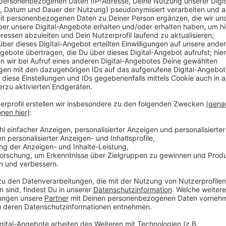
Xanten feiert am Wochenende die bunte Jahreszeit
Herbstmarkt erwartet. Auf dem Großen Markt werde
Geschenkartikel angeboten. Einige davon können auc
gestaltet werden. Auf dem Kleinen Markt entsteht a
Klassiker wie Reibekuchen und Burger. Und auch der 
dabei. Der Sonntag ist verkaufsoffen.
Anzeige
Stände an beiden Tagen ganztägig offen
Anzeige
Wie gewohnt gibt es gerade auch für Familien beim 
Programm. Die Stände öffnen an beiden Tagen jeweil
Sonntag startet um 13 Uhr. Veranstalter des Herbstma