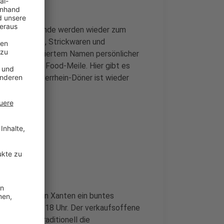
. Rund 70 Stände werden wieder zum
n etwa Deko, Strickwaren und
h mit eingraviertem Namen persönlicher
ußerdem ein Food-Meile. Hier gibt es
beliebte Niederrhein-Döner ist wieder
Herbstmarkt in Xanten ein buntes
s von 11 bis 18 Uhr. Der verkaufsoffene
rktes ist traditionell die