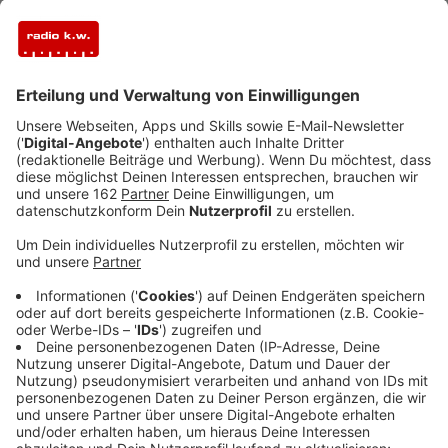
Veröffentlicht:
Donnerstag, 28.11.2024 07:32
Anzeige
Im Advent machen im Kreis Wesel immer besonders
viele, atmosphärische Wochenend-Weihnachtsmärkte
auf. Fast 30 Buden stehen ab heute (28.11. - 01.12. &
05.12. - 08.12.) etwa im
Zechenpark
in Kamp-Lintfort.
Aus 70 Metern Höhe vom Förderturm aus bietet sich
dabei wieder ein besonderer Blick aufs Lichtermeer.
Am Samstag (30.11.) lädt auch der Dorfkern in
Hünxe-
Krudenburg
zum Weihnachtsbummel ein. Statt Buden
öffnen hier die Krudenburger selbst ihre Fenster für
den Verkauf. Und in Wesel gibt es am Wochenende
(29.11.-01.12.) den
Adventmarkt
vor der Kulisse der
historischen Rathausfassade.