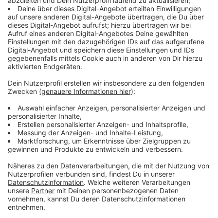
Anzeige
Vor allem Samstag gibt es die Qual der Wahl
Anzeige
Auch Schermbeck duftet dieses Wochenende (30.11.)
nach Glühwein und gebrannten Mandeln. Der
Weihnachtsmarkt
auf der festlich geschmückten
Mittelstraße wird dabei mit dem Markt der Hilfe
zusammengelegt. Hier kann also für den guten Zweck
geshoppt werden. Am selben Tag (30.11.) feiert auch
das Dorf
Neukirchen
Weihnachtsmarkt mit 40
Händlern und Vereinen. Außerdem lädt
Schloss
Ringenberg
in Hamminkeln zum stimmungsvollen
Weihnachtsmarkt mit Trompetenklängen, Lichterglanz
und Feuerstellen ein. Das Angebot setzt dabei am
Wochenende (30.11.-01.12.) wieder auf besonders