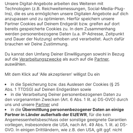
individuelle Aussteller.
Anzeige
Mittelalter und Radio K.W. beim Moerser
Weihnachtsmarkt
Anzeige
Nach erfolgreicher Premiere startet heute (28.11.)
wieder der Mittelaltermarkt in Moers. Bis Sonntag sind
zwischen Pulverhäuschen und Schloss wieder viele
Markstände aufgebaut. Geboten wird vor allem
Kunsthandwerk wie Gewänder, Holzdeko oder Seifen.
Lederer oder Schmied lassen sich außerdem über die
Schultern schauen. Neben dem Mittelalter-Spektakel
gibt es heute (28.11.) aber noch ein weiteres Highlight
auf dem Moerser Weihnachtsmarkt. Wir von Radio K.W.