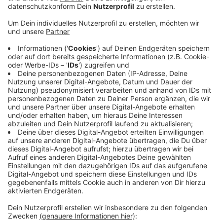
Veröffentlicht:
Freitag, 10.01.2020 18:47
Anzeige
Gegen zunehmende Gewalt auf Fußballplätzen gibt es
jetzt eine zentrale Anlaufstelle in der Region. Der
Westdeutsche Fußballverband hat sie unter anderem
mit dem Fußballverband Niederrhein in Duisburg
gegründet. Dort sollen künftig alle Vorfälle im
Amateurfußball gemeldet werden. Ziel ist es, mit
Vereinen Projekte gegen Gewalt zu entwickeln. Im
Juni machte ein Fall Schlagzeilen: Beim Spiel gegen
den SV Büderich aus Wesel hatten Mitglieder von TuS
Asterlagen aus Duisburg zwei Schiedsrichter getreten
und geschlagen.
Anzeige