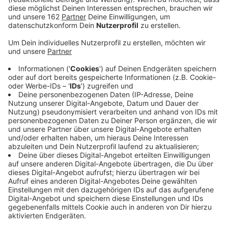
Anzeige
Fernzüge halten nicht in Bochum, Essen und den
weiteren Bahnhöfen bis Duisburg. Auch viele S-Bahnen
und Regionalzüge werden umgeleitet, die Bahn setzt
auch Ersatzbusse ein. Die Bauarbeiten dauern vom 11.
bis zum 20. September. In dieser Zeit bündelt die Bahn
viele nötige Bauarbeiten für neue Schienen, Brücken
und an Stellwerken.
Anzeige
Für Pendler vom Niederrhein in Richtung Ruhrgebiet
gibt es
HIER
bei der Deutschen Bahn die Infos zu allen
betroffenen Strecken.
So fährt der Schienenersatzverkehr für die Zeit der