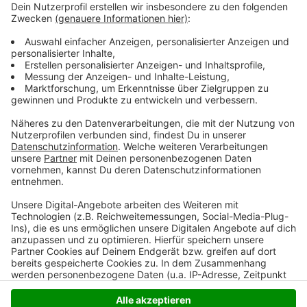
Sperrung:
Anzeige
©
Deutsche Bahn
Anzeige
Anzeige
Anzeige