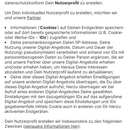
Anzeige
Ein Feuerwehreinsatz legt seit dem frühen Morgen
den Zugverkehr in Geldern lahm. Offenbar war ein
Lager auf dem Geländer der Berufsschule in Brand
geraten. Die Ursache ist noch unklar. Weil hier Gas
gelagert war, wurde weiträumig abgesperrt. Neben
dem Bahnhof waren laut Stadt auch zwei Kitas und
das Berufskolleg betroffen. Pendler im RE10 müssen
zwischen Kevelaer und Nieukerk auf Busse umsteigen.
Auch zwischen Düsseldorf und Kleve fahren acht
Ersatzbusse. Auf
zuginfo.nrw
geht die Bahn davon aus,
dass es durch die Sperrung noch bis in den Abend zu
Verspätungen kommt.
Anzeige