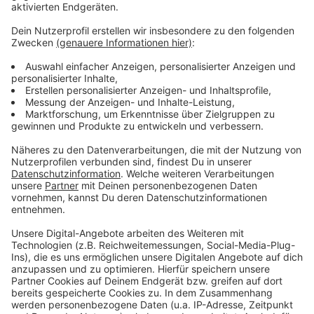
Arbeitslosenquote für NRW liegt bei 7,5%.
Im Kreis Wesel waren im Dezember 2020 16.214
Personen Kreis Wesel arbeitslos gemeldet. Also 19
Personen weniger als im November. Die Quote bleibt
also unverändert bei 6,7% (Vorjahr 5,7 Prozent).
Bei der Arbeitsagentur in Wesel sind insgesamt 631
Stellen als unbesetzt gemeldet worden. Etwa 150
weniger als den Monat davor und 85 weniger als vor
einem Jahr. Mehr Stellen als im Vormonat wurden im
Verarbeitenden Gewerbe gemeldet.
Anzeige