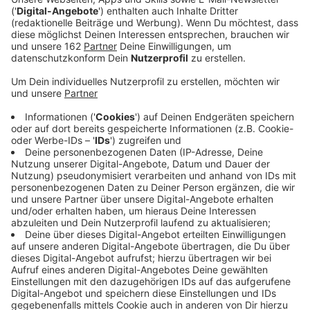
Anzeige
Die Zahl der Arbeitslosen in Deutschland ist im
Dezember im Vergleich zum Vormonat um 8000 auf
2,707 Millionen gestiegen. Im Vergleich zum
Dezember 2019 stieg die Zahl um 480 000, wie die
Bundesagentur für Arbeit am Dienstag in Nürnberg
mitteilte. Die Arbeitslosenquote liegt weiter bei 5,9
Prozent.
In NRW waren 734.384 Personen arbeitslos gemeldet.
Die Zahl der Menschen ohne Job sank also hier um
rund 3700, beziehungsweise 0,5 Prozent. Im Vergleich
vor einem Jahr waren es landesweit rund 110Tausend
- beziehungsweise 17,6% weniger. Die