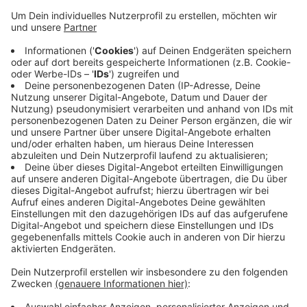
Anzeige
Das Kamp-Lintforter Rechenzentrum ist gestern zwei
Mal von Hackern angegriffen worden. Dadurch kam es
wieder zu Störungen beim Distanzlernen. Schon im
Dezember hatte es ähnliche Probleme mit der Online-
Plattform Moodle unter anderem in Dinslaken
gegeben. Laut KRZN haben die Angriffe gestern nur
wenige Minuten gedauert und waren erfolgreich
abgewehrt worden. Man habe dazu schon vor einiger
Zeit mit der Telekom Vorkehrungen getroffen.
Anzeige