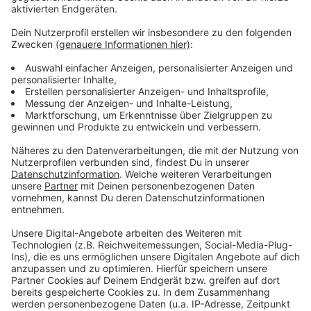
Einsatz
Anzeige
Der Aufprall hatte gravierende Folgen für die
Zweiradfahrer. Der 53-jährige Motorradfahrer und sein
elfjähriger Beifahrer aus Krefeld erlitten schwere
Verletzungen. Rettungskräfte brachten beide mit zwei
separaten Rettungshubschraubern in nahegelegene
Krankenhäuser. Auch im beteiligten Auto gab es eine
Verletzte: Eine 18-jährige Beifahrerin aus Mülheim an
der Ruhr erlitt leichte Verletzungen. Die B9 war für die
Unfallaufnahme laut Polizei rund zweieinhalb Stunden
gesperrt.
Anzeige