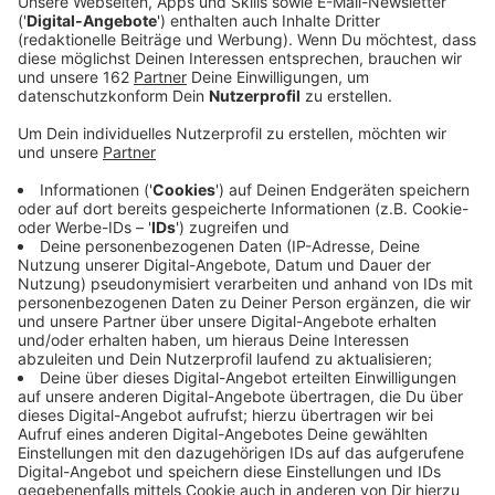
Anzeige
Am Samstagnachmittag gegen 15:40 Uhr hat sich auf
der Hülser Straße (B9) in Kerken-Aldekerk ein
folgenschwerer Verkehrsunfall ereignet. Nach
Angaben der Polizei war ein 26-jähriger Autofahrer aus
Moers in Richtung Geldern unterwegs und wollte nach
links in die Hochstraße abbiegen. Im
Einmündungsbereich kam es zur Kollision mit einem
entgegenkommenden Motorrad, das in Richtung
Krefeld fuhr.
Anzeige
Auch ein Rettungshubschrauber war im