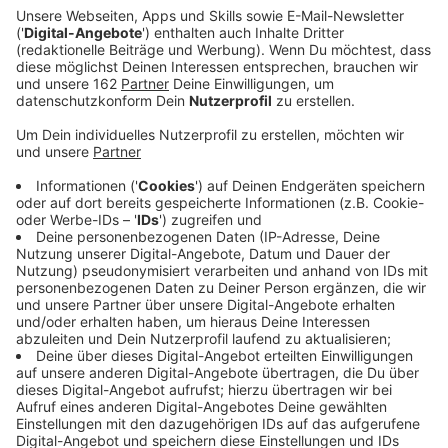
einen schweren Unfall gegeben. Ein Linienbus war
mit einem Auto zusammengestoßen - dieses
wurde gegen einen Trecker geschleudert.
Veröffentlicht:
Sonntag, 29.03.2020 12:47
Anzeige
Bei einem Unfall in Issum sind am Samstagmorgen
zwei Menschen schwer verletzt worden. Ein 52-
Jähriger fuhr mit seinem Auto hinter einem Linienbus
und einem Trecker auf der Sevelener Straße. Der
Mann wollte beide Fahrzeuge überholen. Als er sich in
Höhe der Vorderachse des Busses befand, scherte
auch der 66-jährige Busfahrer aus Moers auf die
Gegenspur aus, um den Trecker zu überholen. Auto und
Bus krachten zusammen - wodurch das Auto gegen
den Trecker geschleudert wurde und anschließend auf