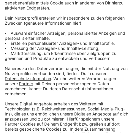
der Seite liegen blieb.
Anzeige
Menschen im Auto werden schwer verletzt
Anzeige
Der 52-jährige Autofahrer und seine ebenfalls 52-
jährige Beifahrerin wurden bei dem Unfall schwer
verletzt. Sie kamen in ein Krankenhaus. Für den
Zeitraum der Unfallaufnahme wurde die Fahrbahn
komplett gesperrt, das Auto musste abgeschleppt
werden. Im Linienbus waren zum Unfall-Zeitpunkt
keine Fahrgäste. Der Gesamtschaden wird von der
Polizei auf etwa 42.000 Euro geschätzt.
Anzeige