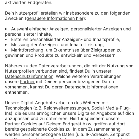
ab
Anzeige
Medienberichten zufolge ist momentan ist ein
Expertenteam an der Brücke, um das Ausmaß der
Schäden zu begutachten. Erst dann kann abgeschätzt
werden, welche Maßnahmen ergriffen werden müssen.
Schon 2021 hatte ein handbreiter Spalt am
Fahrbahnübergang zur A59-Grunewaldbrücke für
Einschränkungen gesorgt. Der Verkehr wurde
wochenlang umgeleitet, bis die Fuge erneuert war. Wie
sich hier erneut ein Spalt bilden konnte, ist noch unklar.
Anzeige