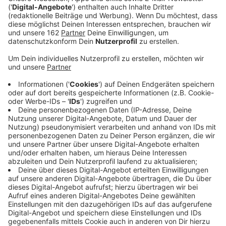
Anzeige
Auf der A59 in Fahrtrichtung Dinslaken müssen sich
Autofahrer aktuell auf Einschränkungen einstellen.
Zwischen Duisburg-Wanheimerort und Zentrum ist nur
noch eine Spur frei. Die zwei weiteren Fahrbahnen hat
die Autobahn GmbH Rheinland kurzfristig gesperrt,
weil sich ein Spalt am Übergang zur Grunewaldbrücke
gebildet hat. Autofahrer dürfen in dem Bereich aktuell
maximal 60 km/h fahren. Wie lange die Sperrung
andauert ist unklar.
Anzeige
Experten schätzen das Ausmaß der Schäden