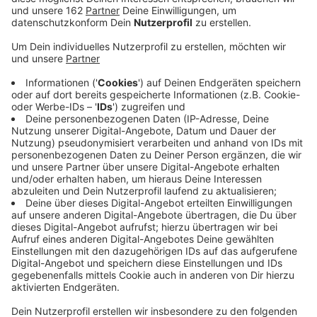
Veröffentlicht:
Samstag, 24.07.2021 08:26
Anzeige
In Dingden-Nordbrock hat es gestern Nachmittag
einen schweren Verkehrsunfall mit zwei Toten
gegeben. Zwei Motorradfahrer waren laut Polizei auf
der Borkener Straße in Richtung Dingden unterwegs.
An der Kreuzung zum Markenweg stieß einer der
beiden Männer mit einer 76-jährigen Fahrradfahrerin
zusammen. Dabei geriet er in den Gegenverkehr und
prallte frontal mit einem Auto zusammen. Der 62-
Jährige und die Fahrradfahrerin verstarben noch am
Unfallort. Der 44-jährige Autofahrer wurde nur leicht
verletzt und kam ins Krankenhaus.
Die Borkener Straße war für mehrere Stunden