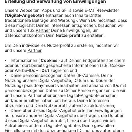
Anzeige
Allein in diesem Jahr sind an deutschen Airports rund
140 unbekannte Drohnen gesichtet worden. Teils kam
dadurch sogar der Flugbetrieb zum Erliegen. Davon
blieb der Airport in Weeze zum Glück bisher verschont.
Laut RP wurden der zuständigen Bezirksregierung aber
auch hier zwei Mal Drohnen gemeldet, die nicht
registriert waren. Eine wurde auf dem Parookaville,
eine weitere beim San Hejmo gesichtet. Wer sie
gesteuert hat, konnte nicht festgestellt werden.
Wahrscheinlich ist aber, dass die Drohnen im
Zusammenhang mit den Festivals standen, schreibt
die Zeitung. Folgen für den Flugbetrieb hatten sie
nicht.