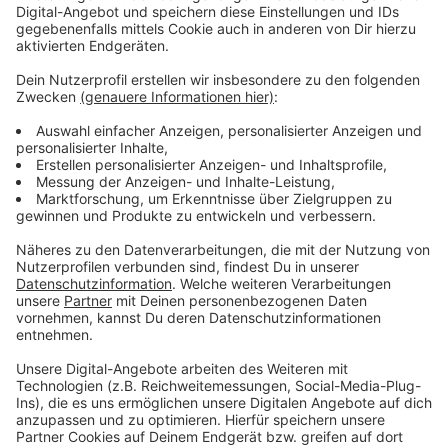
Anzeige
Flughafenumfeld in Weeze auch wegen
Rheinmetall sensibel
Anzeige
Das Bundesinnenministerium plant schon ein
nationales Drogenabwehr-Kompetenzzentrum.
Außerdem sollen klare Strukturen geschaffen werden,
z.B. wann die Bundeswehr zum Einsatz kommen kann.
Der Flughafenverband unterstützt die Initiative. In der
RP wird sie auch vom Airport in Weeze begrüßt:
„Flughäfen können und dürfen nicht beurteilen, ob eine
Drohne von einem Hobbypiloten gesteuert wird oder
ob es Teil einer hybriden Bedrohung ist“, heißt es
gegenüber der Zeitung. Weeze hat gleich zwei
sensible Bereiche. Direkt am Airport-Gelände steht