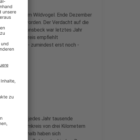
elpest bei einem Wildvogel. Ende Dezember
ard gefunden worden. Der Verdacht auf die
gt. Auch in Sonsbeck war letztes Jahr
worden. Der Kreis empfiehlt
icht wird aber - zumindest erst noch -
he
l überwintern jedes Jahr tausende
 gibt es im Umkreis von drei Kilometern
ge. Auch deshalb haben sich