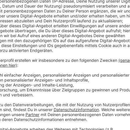
Im Kreis Wesel gibt es den zweiten Fall von Geflüg
war auf der Bislicher Insel in Xanten ein toter Buss
hochansteckende Vogelgrippe hat sich jetzt bestäti
schon eine Graugans positiv auf das Virus getestet 
Geflügelhaltern, ihre Tiere aufzustallen. Auf eine Pfl
verzichtet.
Anzeige
Nur wenige Geflügelhaltungen in Fundortnä
Anzeige
In dem Naturschutzgebiet rund um die Bislicher Inse
Wildgänse, die aus der Arktis kommen. Geflügelhalter
um den Fundort in Xanten aber vergleichsweise weni