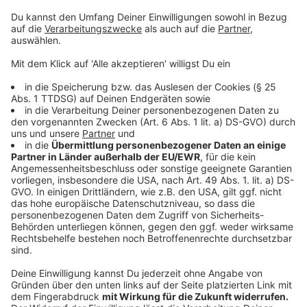
abgeschafft wird? Und wie, wenn sie bleibt?
Rechtliche Schritte: Europa erhöht Druck auf
Infantino
Sport
|
Das kleine Wales mag nicht mehr. Der erste
Nationalverband entzieht FIFA-Boss Gianni Infantino
öffentlich wieder seinen Beistand für eine Wiederwahl. Die
UEFA baut eine Drohkulisse auf.
Schlimme Brände in Griechenland - und jetzt auch in
den USA
Panorama
|
Feuer haben im US-Bundesstaat Washington
mehr als 600 Häuser zerstört, Tausende mussten fliehen.
Auch im Westen Athens lodern die Brände weiter - und in
den Niederlanden brennt ein Naturgebiet.
Hoffnung auf Iran-Gespräche treibt Dax über 26.000
Punkte
Topthemen
|
Der deutsche Leitindex hat die Marke von