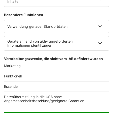
«Schäbiger Deal»: Infantinos Investorenpläne
gescheitert
Sport
|
Die FIFA gibt sich kleinlaut. Die milliardenschweren
Investorenpläne von Verbandschef Gianni Infantino werden
nicht weiter verfolgt. Die Attacken auf den angezählten
FIFA-Boss werden schärfer.
Krise in Ceuta - Kann Spanien aus dem
Schengenraum fliegen?
Politik
|
Bewährungsprobe für die neue EU-
Migrationspolitik: Erstmals seit Inkrafttreten der
Asylreform erlebt ein Mitgliedsland eine Krisensituation.
Spanien gerät unter Druck - auch durch andere EU-Länder.
Mehr laden
Anzeige