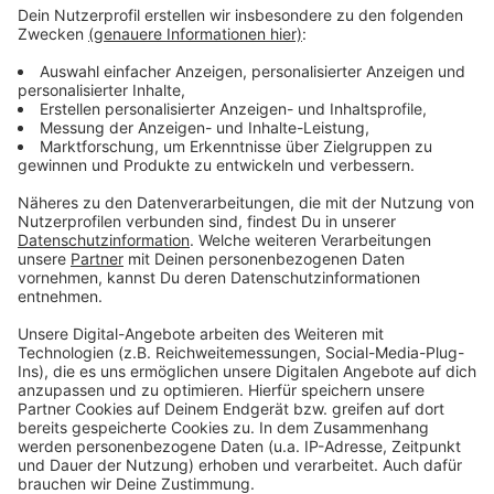
Niederlande
Panorama
|
In Griechenland sind die Waldbrände
weitgehend unter Kontrolle, aber Entwarnung gibt es noch
längst nicht. Und in den USA und in einem niederländischen
Naturschutzgebiet breiten sich Brände aus.
Ceuta-Krise: EU-Länder wollen Social Media besser
beobachten
Politik
|
Die Migrationskrise in der spanischen Exklave
Ceuta sorgte für heftigen Streit zwischen den EU-Staaten.
Nach einer Videokonferenz geben sich die Innenminister
nun geeinter. Welche Lehren ziehen sie?
Was würde das Aus für die «Rente mit 63»
bedeuten?
Politik
|
Die Zahl der Menschen, die die sogenannte Rente
mit 63 in Anspruch nehmen, hat alle Erwartungen
übertroffen. Wie wirkt es sich aus, wenn diese Möglichkeit