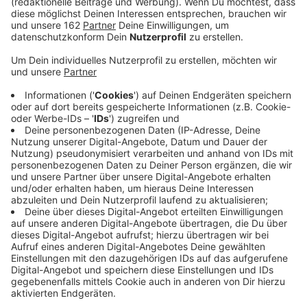
Politik
|
Eine mit Sprengstoff versehene Drohne löst
Alarm auf einem deutschen Flughafen aus. Mögliche Täter
nennt der Bundesinnenminister zwar nicht – er glaubt aber
zu wissen, worum es den Drahtziehern geht.
Hilfe für Infantino aus dem Weißen Haus? «Frei
erfunden»
Sport
|
Gianni Infantino und Donald Trump: eine Bromance?
Der angezählte FIFA-Boss soll US-Hilfe gesucht, aber nicht
gefunden haben. In einer Mail wendet sich der FIFA-
Generalsekretär an die Belegschaft.
Weitere Gespräche zwischen Israel und Libanon in
Rom
Politik
|
Die Spannungen zwischen Israel und der Hisbollah
halten an. Doch gleichzeitig gehen direkte Gespräche
zwischen beiden Ländern weiter. Worum geht es dabei?
Waldbrände quälen Griechenland, USA und