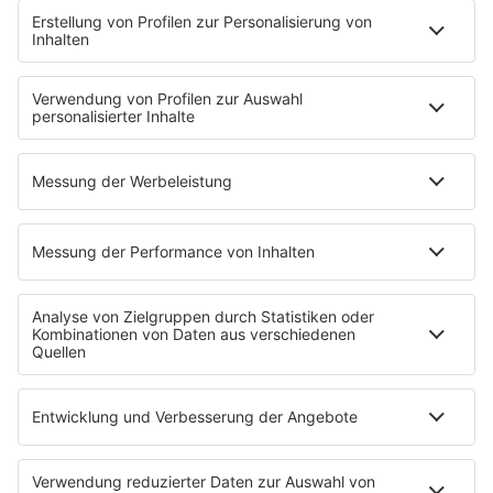
Panorama
|
Eine Lawine erfasst am Donnerstag zehn
internationale Alpinisten im pakistanischen Karakorum-
Gebirge. Vor gut einem Jahr starb in der Region Laura
Dahlmeier bei einem tragischen Unfall.
Wie kam es zur Ceuta-Krise?
Politik
|
Die Ereignisse in Ceuta werfen viele Fragen auf:
Duldeten marokkanische Sicherheitskräfte den Ansturm?
Welche Motive könnte es gegeben haben? Und wer
profitierte von den chaotischen Szenen?
Neue Feuerfronten westlich von Athen lodern
ungebremst
Panorama
|
Die Brände am Golf von Korinth nehmen
wieder an Fahrt auf - ein Dorf nach dem anderen wird
evakuiert. Aus der Luft sind wegen des starken Windes
kaum Löscharbeiten möglich.