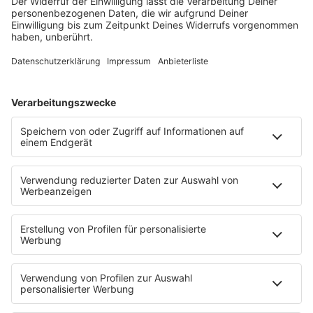
26.000 Punkten geknackt. Den Impuls gaben die
Aussichten auf neue US-Iran-Verhandlungen und eine
Erholung im Technologiesektor.
So könnte FIFA-Präsident Infantino stürzen
Sport
|
Der Plan von Gianni Infantino, WM-Rechte an
private Investoren zu verkaufen, ist gescheitert. Die Kritik
am FIFA-Boss wird immer lauter. Längst wird über
Abschiedsszenarien gesprochen.
Trump: Angriffe auf Iran abgesagt - «Umrisse einer
Einigung»
Politik
|
Das US-Militär stand Berichten zufolge kurz vor
einer massiven Angriffswelle auf Ziele im Iran. Nun will
Trump anscheinend darauf verzichten - sofern seine
Bedingungen schnell erfüllt werden.
Netflix-Bergsteiger Nirmal Purja stirbt am Broad
Peak