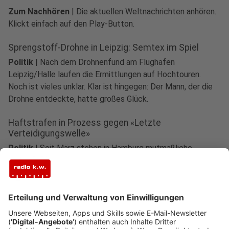
Zum Nachhören
|
Die aktuellen Weltnachrichten anhören.
Klickt einfach auf den Play-Button.
Sprengstoff-Drohne in Leipzig: Semtex im Spiel
Politik
|
Nach dem Drohnenfund am Flughafen
Leipzig/Halle laufen die Ermittlungen auf Hochtouren.
Noch ist vieles unklar. Klar ist hingegen: Der Mann, der die
Drohne entdeckte, hatte großes Glück.
Haftstrafen in Prozess gegen «Letzte
Verteidigungswelle»
Politik
|
Seit März stehen in Hamburg mutmaßliche
Mitglieder der rechten Terrorgruppe «Letzte
Verteidigungswelle» vor Gericht. Weil sie so jung sind, ohne
Öffentlichkeit. Nun sind die Urteile gefallen.
Dobrindt nennt Drohnen-Vorfall «hybrides
Anschlagsszenario»